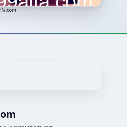
lfa.com
.com