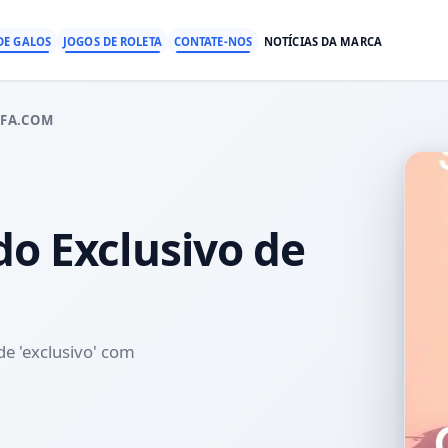
DE GALOS
JOGOS DE ROLETA
CONTATE-NOS
NOTÍCIAS DA MARCA
LFA.COM
o Exclusivo de
de 'exclusivo' com