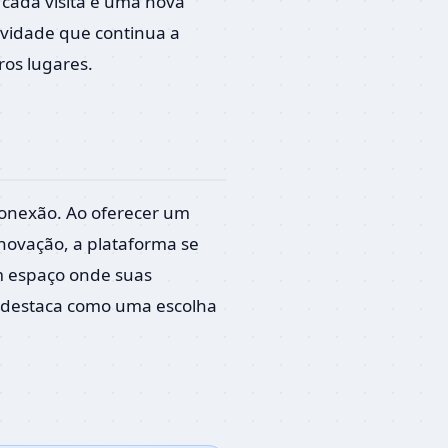
 cada visita é uma nova
ovidade que continua a
ros lugares.
onexão. Ao oferecer um
novação, a plataforma se
m espaço onde suas
e destaca como uma escolha