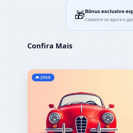
Bônus exclusivo es
🎁
Cadastre-se agora e ga
Confira Mais
🎮 JOGO