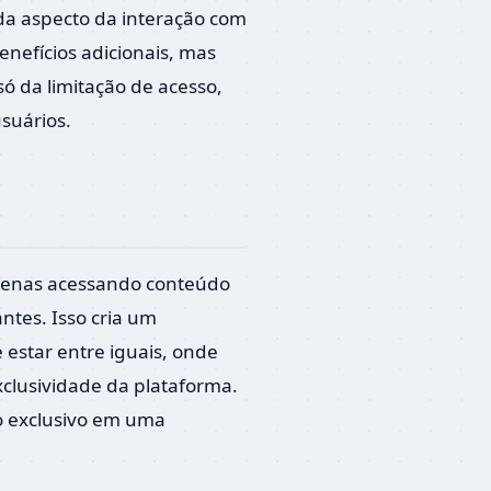
da aspecto da interação com
nefícios adicionais, mas
só da limitação de acesso,
suários.
penas acessando conteúdo
ntes. Isso cria um
estar entre iguais, onde
xclusividade da plataforma.
o exclusivo em uma