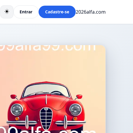
☀️
2026alfa.com
Entrar
Cadastre-se