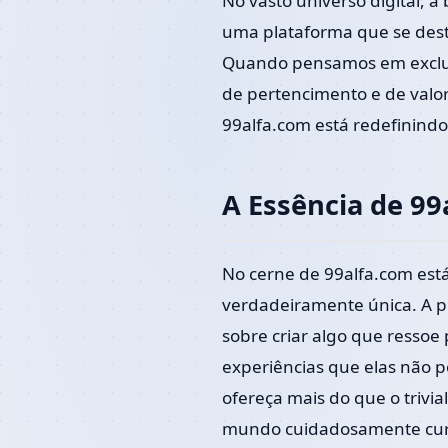
No vasto universo digital, 
uma plataforma que se dest
Quando pensamos em exclusi
de pertencimento e de valo
99alfa.com está redefinindo 
A Essência de 99
No cerne de 99alfa.com est
verdadeiramente única. A p
sobre criar algo que resso
experiências que elas não
ofereça mais do que o trivia
mundo cuidadosamente curad