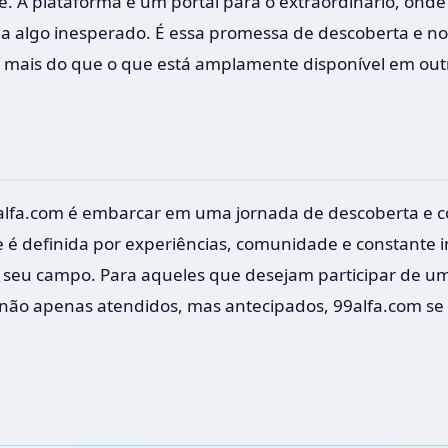
de. A plataforma é um portal para o extraordinário, onde
ela algo inesperado. É essa promessa de descoberta e n
m mais do que o que está amplamente disponível em out
lfa.com é embarcar em uma jornada de descoberta e c
 é definida por experiências, comunidade e constante i
 seu campo. Para aqueles que desejam participar de u
 não apenas atendidos, mas antecipados, 99alfa.com s