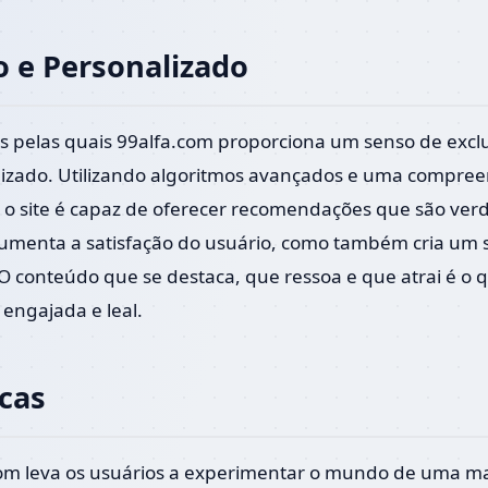
 e Personalizado
s pelas quais 99alfa.com proporciona um senso de exclu
izado. Utilizando algoritmos avançados e uma compre
o site é capaz de oferecer recomendações que são ver
 aumenta a satisfação do usuário, como também cria um 
O conteúdo que se destaca, que ressoa e que atrai é o
engajada e leal.
cas
om leva os usuários a experimentar o mundo de uma ma