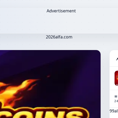
2026alfa.com

📅
2
99a