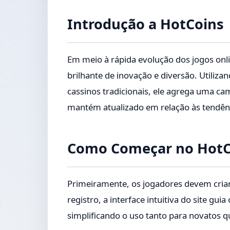
Introdução a HotCoins
Em meio à rápida evolução dos jogos on
brilhante de inovação e diversão. Utiliza
cassinos tradicionais, ele agrega uma 
mantém atualizado em relação às tendênc
Como Começar no HotC
Primeiramente, os jogadores devem cri
registro, a interface intuitiva do site gui
simplificando o uso tanto para novatos 