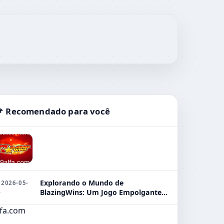
 Recomendado para você
Explorando o Mundo de
 2026-05-
BlazingWins: Um Jogo Empolgante e
4
suas Regras Inovadoras
lfa.com