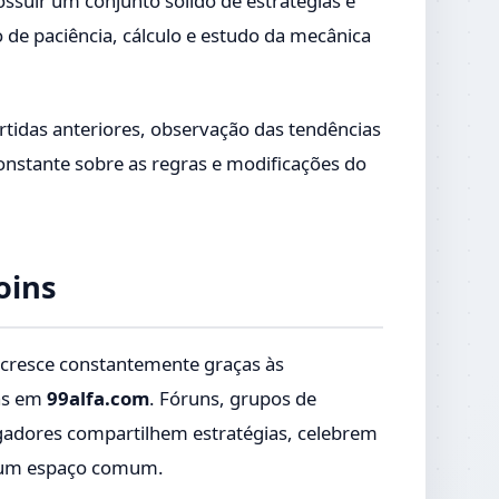
ssuir um conjunto sólido de estratégias é
de paciência, cálculo e estudo da mecânica
partidas anteriores, observação das tendências
onstante sobre as regras e modificações do
oins
cresce constantemente graças às
das em
99alfa.com
. Fóruns, grupos de
gadores compartilhem estratégias, celebrem
m um espaço comum.