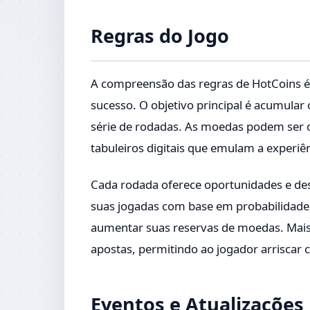
Regras do Jogo
A compreensão das regras de HotCoins é 
sucesso. O objetivo principal é acumul
série de rodadas. As moedas podem ser o
tabuleiros digitais que emulam a experiên
Cada rodada oferece oportunidades e des
suas jogadas com base em probabilidades
aumentar suas reservas de moedas. Mais
apostas, permitindo ao jogador arriscar
Eventos e Atualizações