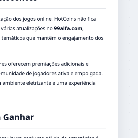
ação dos jogos online, HotCoins não fica
 várias atualizações no
99alfa.com
,
os temáticos que mantêm o engajamento dos
res oferecem premiações adicionais e
comunidade de jogadores ativa e empolgada.
m ambiente eletrizante e uma experiência
a Ganhar