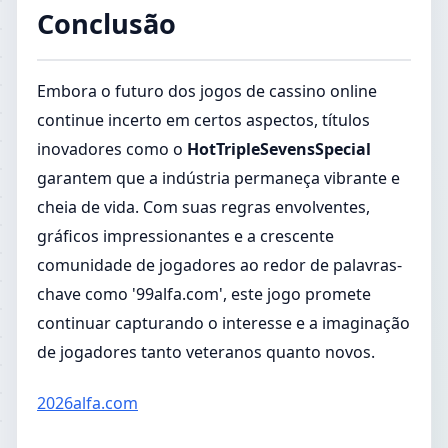
Conclusão
Embora o futuro dos jogos de cassino online
continue incerto em certos aspectos, títulos
inovadores como o
HotTripleSevensSpecial
garantem que a indústria permaneça vibrante e
cheia de vida. Com suas regras envolventes,
gráficos impressionantes e a crescente
comunidade de jogadores ao redor de palavras-
chave como '99alfa.com', este jogo promete
continuar capturando o interesse e a imaginação
de jogadores tanto veteranos quanto novos.
2026alfa.com