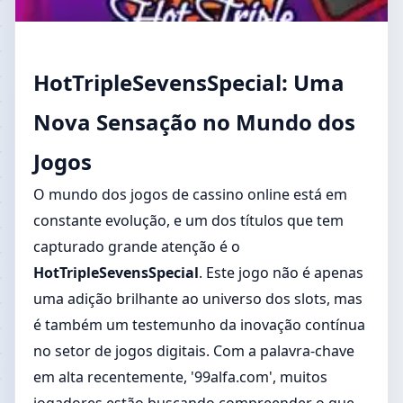
HotTripleSevensSpecial: Uma
Nova Sensação no Mundo dos
Jogos
O mundo dos jogos de cassino online está em
constante evolução, e um dos títulos que tem
capturado grande atenção é o
HotTripleSevensSpecial
. Este jogo não é apenas
uma adição brilhante ao universo dos slots, mas
é também um testemunho da inovação contínua
no setor de jogos digitais. Com a palavra-chave
em alta recentemente, '99alfa.com', muitos