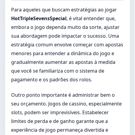
Para aqueles que buscam estratégias ao jogar
HotTripleSevensSpecial
, é vital entender que,
embora o jogo dependa muito da sorte, ajustar
sua abordagem pode impactar o sucesso. Uma
estratégia comum envolve começar com apostas
menores para entender a dinâmica do jogo e
gradualmente aumentar as apostas à medida
que você se familiariza com o sistema de
pagamento e os padrões dos rolos.
Outro ponto importante é administrar bem o
seu orçamento. Jogos de cassino, especialmente
slots, podem ser imprevisíveis. Estabelecer
limites de perda e de ganho garante que a
experiência de jogo permaneça divertida e