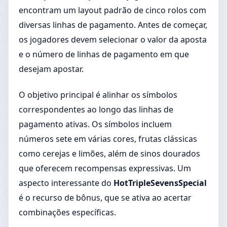
encontram um layout padrão de cinco rolos com
diversas linhas de pagamento. Antes de começar,
os jogadores devem selecionar o valor da aposta
e o número de linhas de pagamento em que
desejam apostar.
O objetivo principal é alinhar os símbolos
correspondentes ao longo das linhas de
pagamento ativas. Os símbolos incluem
números sete em várias cores, frutas clássicas
como cerejas e limões, além de sinos dourados
que oferecem recompensas expressivas. Um
aspecto interessante do
HotTripleSevensSpecial
é o recurso de bônus, que se ativa ao acertar
combinações específicas.