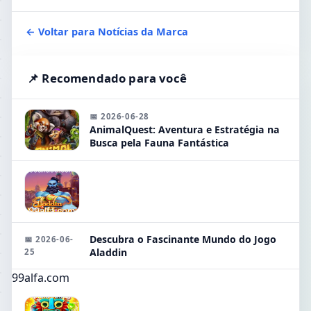
← Voltar para Notícias da Marca
📌 Recomendado para você
📅 2026-06-28
AnimalQuest: Aventura e Estratégia na
Busca pela Fauna Fantástica
Descubra o Fascinante Mundo do Jogo
📅 2026-06-
Aladdin
25
99alfa.com