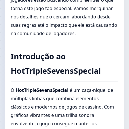
jogadores estão buscando compreender o que
torna este jogo tão especial. Vamos mergulhar
nos detalhes que o cercam, abordando desde
suas regras até o impacto que ele está causando
na comunidade de jogadores.
Introdução ao
HotTripleSevensSpecial
O
HotTripleSevensSpecial
é um caça-níquel de
múltiplas linhas que combina elementos
clássicos e modernos de jogos de cassino. Com
gráficos vibrantes e uma trilha sonora
envolvente, o jogo consegue manter os