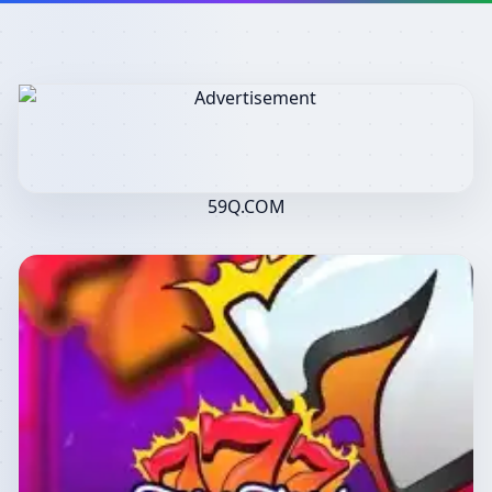
59Q.COM