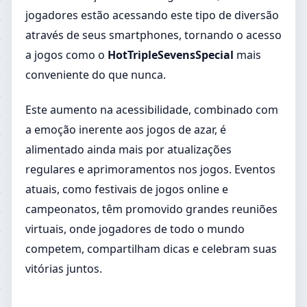
jogadores estão acessando este tipo de diversão
através de seus smartphones, tornando o acesso
a jogos como o
HotTripleSevensSpecial
mais
conveniente do que nunca.
Este aumento na acessibilidade, combinado com
a emoção inerente aos jogos de azar, é
alimentado ainda mais por atualizações
regulares e aprimoramentos nos jogos. Eventos
atuais, como festivais de jogos online e
campeonatos, têm promovido grandes reuniões
virtuais, onde jogadores de todo o mundo
competem, compartilham dicas e celebram suas
vitórias juntos.