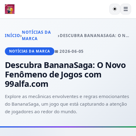
☀️
☰
INÍCIO
EXCLUSIVO
NOTÍCIAS DA
›
›
INÍCIO
DESCUBRA BANANASAGA: O NOVO FENÔMENO DE JOGOS COM 99ALFA.COM
ROLETA
MARCA
RINHA DE GALOS
📅 2026-06-05
NOTÍCIAS DA MARCA
JOGOS DE ROLETA
CONTATE-NOS
Descubra BananaSaga: O Novo
NOTÍCIAS DA MARCA
Fenômeno de Jogos com
99alfa.com
Explore as mecânicas envolventes e regras emocionantes
do BananaSaga, um jogo que está capturando a atenção
de jogadores ao redor do mundo.