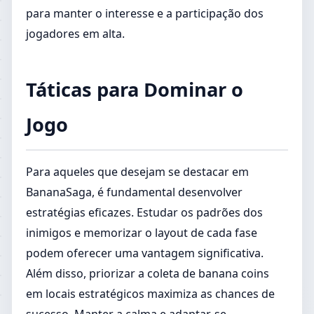
para manter o interesse e a participação dos
jogadores em alta.
Táticas para Dominar o
Jogo
Para aqueles que desejam se destacar em
BananaSaga, é fundamental desenvolver
estratégias eficazes. Estudar os padrões dos
inimigos e memorizar o layout de cada fase
podem oferecer uma vantagem significativa.
Além disso, priorizar a coleta de banana coins
em locais estratégicos maximiza as chances de