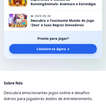
RunningAnimals: Aventura e Estratégia
📅 2026-06-30
Descubra o Fascinante Mundo do Jogo
'Zeus' e Suas Regras Inovadoras
Pronto para jogar?
Cadastre-se Agora →
Sobre Nós
Descubra emocionantes jogos online e desafios
diários para jogadores ávidos de entretenimento.