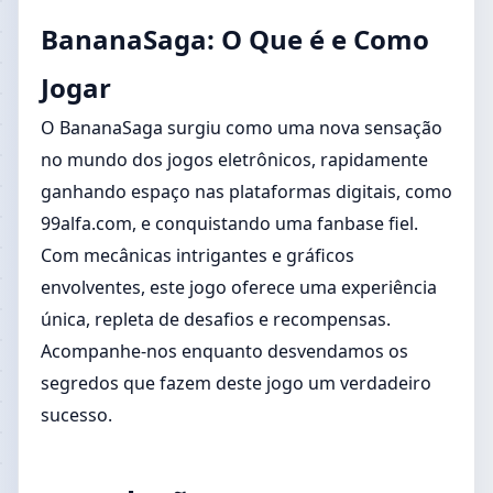
BananaSaga: O Que é e Como
Jogar
O BananaSaga surgiu como uma nova sensação
no mundo dos jogos eletrônicos, rapidamente
ganhando espaço nas plataformas digitais, como
99alfa.com, e conquistando uma fanbase fiel.
Com mecânicas intrigantes e gráficos
envolventes, este jogo oferece uma experiência
única, repleta de desafios e recompensas.
Acompanhe-nos enquanto desvendamos os
segredos que fazem deste jogo um verdadeiro
sucesso.