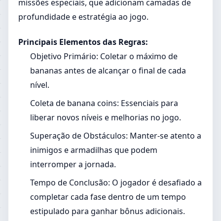
missões especiais, que adicionam camadas de
profundidade e estratégia ao jogo.
Principais Elementos das Regras:
Objetivo Primário: Coletar o máximo de
bananas antes de alcançar o final de cada
nível.
Coleta de banana coins: Essenciais para
liberar novos níveis e melhorias no jogo.
Superação de Obstáculos: Manter-se atento a
inimigos e armadilhas que podem
interromper a jornada.
Tempo de Conclusão: O jogador é desafiado a
completar cada fase dentro de um tempo
estipulado para ganhar bônus adicionais.