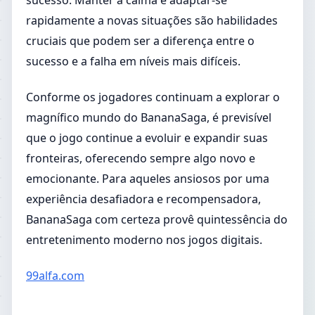
sucesso. Manter a calma e adaptar-se
rapidamente a novas situações são habilidades
cruciais que podem ser a diferença entre o
sucesso e a falha em níveis mais difíceis.
Conforme os jogadores continuam a explorar o
magnífico mundo do BananaSaga, é previsível
que o jogo continue a evoluir e expandir suas
fronteiras, oferecendo sempre algo novo e
emocionante. Para aqueles ansiosos por uma
experiência desafiadora e recompensadora,
BananaSaga com certeza provê quintessência do
entretenimento moderno nos jogos digitais.
99alfa.com