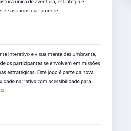
tura única de aventura, estratégia e
s de usuários diariamente.
te interativo e visualmente deslumbrante,
de os participantes se envolvem em missões
as estratégicas. Este jogo é parte da nova
idade narrativa com acessibilidade para
ia.