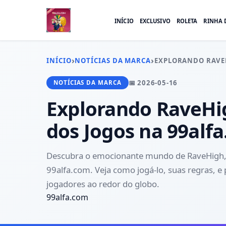
INÍCIO
EXCLUSIVO
ROLETA
RINHA 
›
›
INÍCIO
NOTÍCIAS DA MARCA
📅 2026-05-16
NOTÍCIAS DA MARCA
Explorando RaveH
dos Jogos na 99alf
Descubra o emocionante mundo de RaveHigh, 
99alfa.com. Veja como jogá-lo, suas regras, e
jogadores ao redor do globo.
99alfa.com