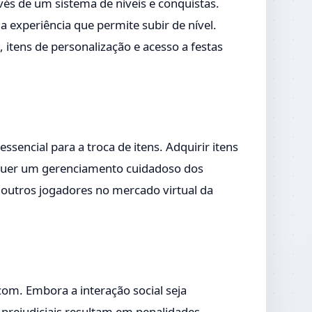
s de um sistema de níveis e conquistas.
 experiência que permite subir de nível.
 itens de personalização e acesso a festas
ssencial para a troca de itens. Adquirir itens
equer um gerenciamento cuidadoso dos
 outros jogadores no mercado virtual da
om. Embora a interação social seja
prejudiciais resultam em penalidades,