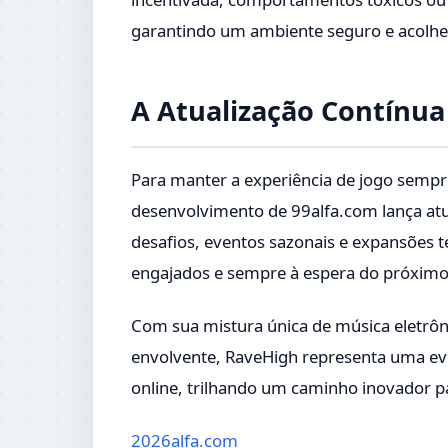
garantindo um ambiente seguro e acolhed
A Atualização Contínu
Para manter a experiência de jogo sempr
desenvolvimento de 99alfa.com lança atu
desafios, eventos sazonais e expansões
engajados e sempre à espera do próximo
Com sua mistura única de música eletrôni
envolvente, RaveHigh representa uma evol
online, trilhando um caminho inovador pa
2026alfa.com