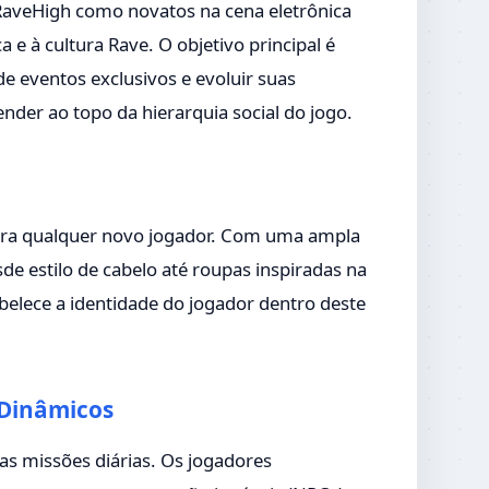
aveHigh como novatos na cena eletrônica
e à cultura Rave. O objetivo principal é
de eventos exclusivos e evoluir suas
nder ao topo da hierarquia social do jogo.
para qualquer novo jogador. Com uma ampla
de estilo de cabelo até roupas inspiradas na
tabelece a identidade do jogador dentro deste
 Dinâmicos
s missões diárias. Os jogadores