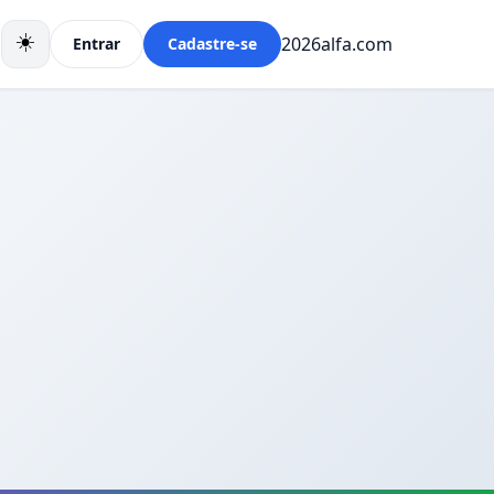
☀️
2026alfa.com
Entrar
Cadastre-se