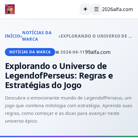
☀️
2026alfa.com
☰
INÍCIO
EXCLUSIVO
NOTÍCIAS DA
›
›
INÍCIO
EXPLORANDO O UNIVERSO DE LEGENDOFPERSEUS: REGRAS E ESTRATÉGIAS DO JOGO
ROLETA
MARCA
RINHA DE GALOS
99alfa.com
📅 2026-06-11
NOTÍCIAS DA MARCA
JOGOS DE ROLETA
CONTATE-NOS
Explorando o Universo de
NOTÍCIAS DA MARCA
LegendofPerseus: Regras e
Estratégias do Jogo
Descubra o emocionante mundo de LegendofPerseus, um
jogo que combina mitologia com estratégia. Aprenda suas
regras, como começar e as dicas para avançar neste
universo épico.