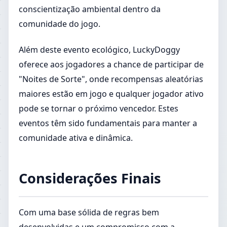
conscientização ambiental dentro da
comunidade do jogo.
Além deste evento ecológico, LuckyDoggy
oferece aos jogadores a chance de participar de
"Noites de Sorte", onde recompensas aleatórias
maiores estão em jogo e qualquer jogador ativo
pode se tornar o próximo vencedor. Estes
eventos têm sido fundamentais para manter a
comunidade ativa e dinâmica.
Considerações Finais
Com uma base sólida de regras bem