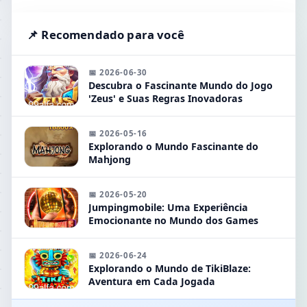
📌 Recomendado para você
📅 2026-06-30
Descubra o Fascinante Mundo do Jogo
'Zeus' e Suas Regras Inovadoras
📅 2026-05-16
Explorando o Mundo Fascinante do
Mahjong
📅 2026-05-20
Jumpingmobile: Uma Experiência
Emocionante no Mundo dos Games
📅 2026-06-24
Explorando o Mundo de TikiBlaze:
Aventura em Cada Jogada