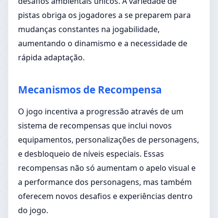
desafios ambientais únicos. A variedade de
pistas obriga os jogadores a se preparem para
mudanças constantes na jogabilidade,
aumentando o dinamismo e a necessidade de
rápida adaptação.
Mecanismos de Recompensa
O jogo incentiva a progressão através de um
sistema de recompensas que inclui novos
equipamentos, personalizações de personagens,
e desbloqueio de níveis especiais. Essas
recompensas não só aumentam o apelo visual e
a performance dos personagens, mas também
oferecem novos desafios e experiências dentro
do jogo.