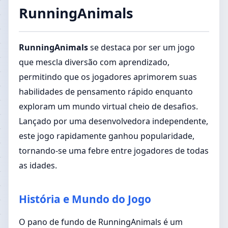
RunningAnimals
RunningAnimals
se destaca por ser um jogo
que mescla diversão com aprendizado,
permitindo que os jogadores aprimorem suas
habilidades de pensamento rápido enquanto
exploram um mundo virtual cheio de desafios.
Lançado por uma desenvolvedora independente,
este jogo rapidamente ganhou popularidade,
tornando-se uma febre entre jogadores de todas
as idades.
História e Mundo do Jogo
O pano de fundo de RunningAnimals é um