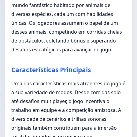
mundo fantástico habitado por animais de
diversas espécies, cada um com habilidades
únicas. Os jogadores assumem o papel de um
desses animais, competindo em corridas cheias
de obstáculos, coletando bônus e superando
desafios estratégicos para avançar no jogo.
Características Principais
Uma das características mais atraentes do jogo é
a sua variedade de modos. Desde corridas solo
até desafios multiplayer, o jogo incentiva o
trabalho em equipe e a competição amistosa. A
diversidade de cenários e trilhas sonoras
originais também contribuem para a imersão
total dos jogadores no universo de