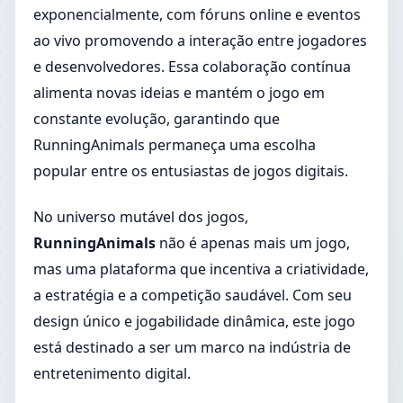
exponencialmente, com fóruns online e eventos
ao vivo promovendo a interação entre jogadores
e desenvolvedores. Essa colaboração contínua
alimenta novas ideias e mantém o jogo em
constante evolução, garantindo que
RunningAnimals permaneça uma escolha
popular entre os entusiastas de jogos digitais.
No universo mutável dos jogos,
RunningAnimals
não é apenas mais um jogo,
mas uma plataforma que incentiva a criatividade,
a estratégia e a competição saudável. Com seu
design único e jogabilidade dinâmica, este jogo
está destinado a ser um marco na indústria de
entretenimento digital.