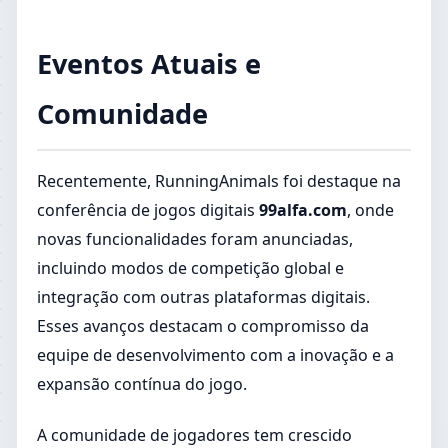
Eventos Atuais e
Comunidade
Recentemente, RunningAnimals foi destaque na
conferência de jogos digitais
99alfa.com
, onde
novas funcionalidades foram anunciadas,
incluindo modos de competição global e
integração com outras plataformas digitais.
Esses avanços destacam o compromisso da
equipe de desenvolvimento com a inovação e a
expansão contínua do jogo.
A comunidade de jogadores tem crescido