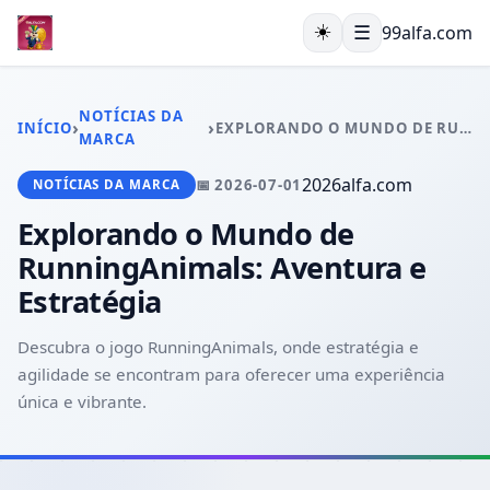
☀️
99alfa.com
☰
INÍCIO
EXCLUSIVO
NOTÍCIAS DA
›
›
INÍCIO
EXPLORANDO O MUNDO DE RUNNINGANIMALS: AVENTURA E ESTRATÉGIA
ROLETA
MARCA
RINHA DE GALOS
2026alfa.com
📅 2026-07-01
NOTÍCIAS DA MARCA
JOGOS DE ROLETA
CONTATE-NOS
Explorando o Mundo de
NOTÍCIAS DA MARCA
RunningAnimals: Aventura e
Estratégia
Descubra o jogo RunningAnimals, onde estratégia e
agilidade se encontram para oferecer uma experiência
única e vibrante.